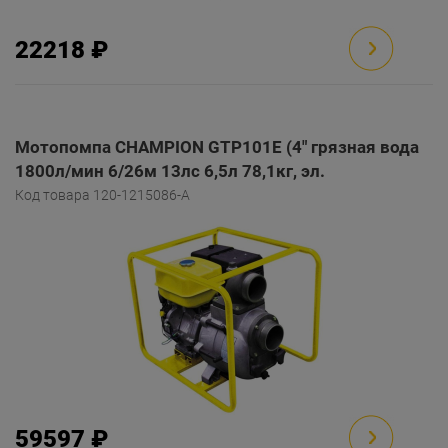
22218 ₽
Мотопомпа CHAMPION GTP101E (4" грязная вода
1800л/мин 6/26м 13лс 6,5л 78,1кг, эл.
стартер,колеса)
Код товара 120-1215086-A
59597 ₽