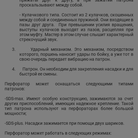
прижаты друг к другу, а при зажатии патрона
проскальзывают между собой.
- Кулачкового типа. Состоит из 2 кулачков, скошенных
между собой и соединенных пружиной. Они входящие в
пазы друг друга.
При превышении усилия вращения,
выступы кулачков выходят из пазов, расцепляя при
этом муфту. Мастер в этом случае слышит характерный
стрекочущий звук.
3.
Ударный механизм. Это механизм, посредством
которого, поршень наносит удары по бойку, а уже тот в
свою очередь передает вибрацию на патрон.
4.
Патрон. Он необходим для закрепления насадки и для
быстрой ее смены.
Перфоратор может оснащаться следующими типами
патронов:
-
SDS
-
max
. Имеют особую конструкцию, зажимаются за счет
других приспособлений, имеющих надежное крепление. Такой
тип патрона используют на перфораторах более большой
мощности;
-
SDS
-
plus
. Насадки зажимается при помощи двух шариков.
Перфоратор может работать в следующих режимах: