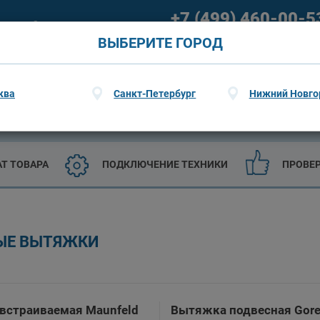
+7 (499) 460-00-5
ание
О гарантии
09:00 - 21:00 (пн-пт) 09:00 - 20
ВЫБЕРИТЕ ГОРОД
ква
Санкт-Петербург
Нижний Новго
ТЕХНИКА
САДОВАЯ ТЕХНИКА И ИНСТРУМЕНТЫ
АТ ТОВАРА
ПОДКЛЮЧЕНИЕ ТЕХНИКИ
ПРОВЕ
ЫЕ ВЫТЯЖКИ
встраиваемая Maunfeld
Вытяжка подвесная Gore