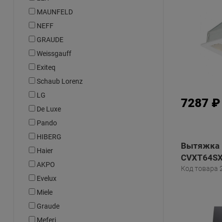
MAUNFELD
NEFF
GRAUDE
Weissgauff
Exiteq
Schaub Lorenz
LG
7287 ₽
De Luxe
Pando
HIBERG
Вытяжка 
Haier
CVXT64SX
AKPО
Код товара 
Evelux
Miele
Graude
Meferi