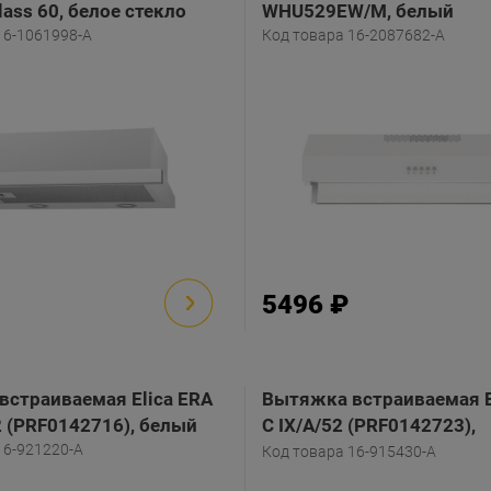
lass 60, белое стекло
WHU529EW/M, белый
16-1061998-A
Код товара 16-2087682-A
5496 ₽
страиваемая Elica ERA
Вытяжка встраиваемая E
 (PRF0142716), белый
C IX/A/52 (PRF0142723),
16-921220-A
нержавеющая сталь
Код товара 16-915430-A