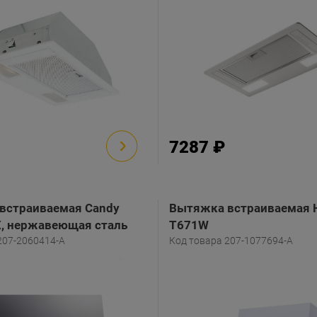
7287 ₽
встраиваемая Candy
Вытяжка встраиваемая H
, нержавеющая сталь
T671W
207-2060414-A
Код товара 207-1077694-A