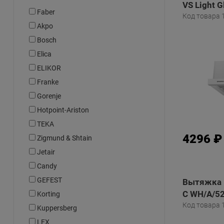
VS Light G
Faber
Код товара 
Akpo
Bosch
Elica
ELIKOR
Franke
Gorenje
Hotpoint-Ariston
TEKA
4296 ₽
Zigmund & Shtain
Jetair
Candy
GEFEST
Вытяжка в
C WH/A/52
Korting
Код товара 
Kuppersberg
LEX