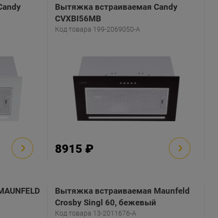
Candy
Вытяжка встраиваемая Candy
CVXBI56MB
Код товара 199-2069050-A
8915 ₽
 MAUNFELD
Вытяжка встраиваемая Maunfeld
Crosby Singl 60, бежевый
Код товара 13-2011676-A