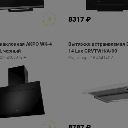
8317 ₽
наклонная AKPO WK-4
Вытяжка встраиваемая El
I, черный
14 Lux GRVTWH/A/60
207-2086012-A
(PRF0116536B), серый/б
Код товара 16-464142-A
8787 ₽