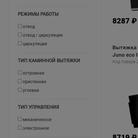
РЕЖИМЫ РАБОТЫ
8287 ₽
отвод
отвод / циркуляция
циркуляция
Вытяжка 
Juno eco I
ТИП КАМИННОЙ ВЫТЯЖКИ
Код товара 
островная
пристенная
угловая
ТИП УПРАВЛЕНИЯ
механическое
электронное
8719 ₽