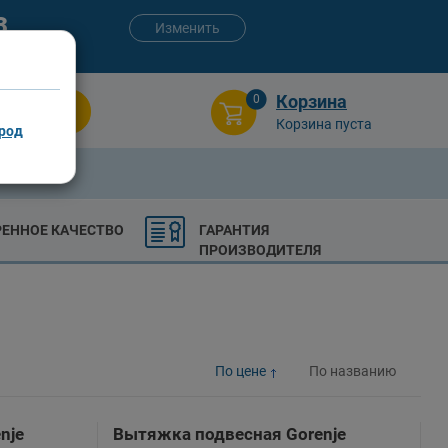
3
Изменить
:00 (сб-вс)
Корзина
0
Поиск
Корзина пуста
род
РЕННОЕ КАЧЕСТВО
ГАРАНТИЯ
ПРОИЗВОДИТЕЛЯ
По цене
По названию
nje
Вытяжка подвесная Gorenje