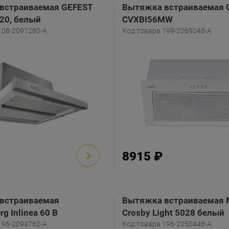
встраиваемая GEFEST
Вытяжка встраиваемая 
20, белый
CVXBI56MW
108-2091280-A
Код товара 199-2069048-A
8915 ₽
встраиваемая
Вытяжка встраиваемая
g Inlinea 60 B
Crosby Light 5028 белый
196-2094762-A
Код товара 196-2050448-A