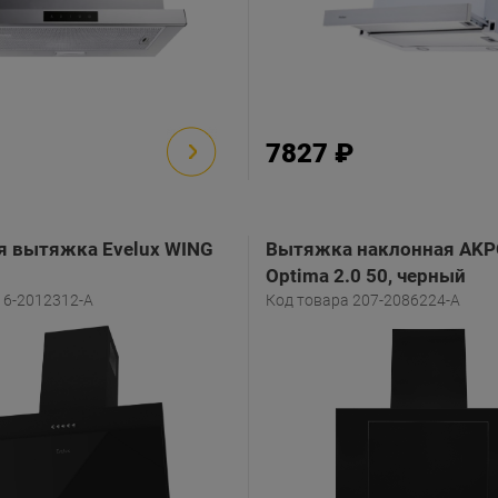
7827 ₽
я вытяжка Evelux WING
Вытяжка наклонная AKP
Optima 2.0 50, черный
16-2012312-A
Код товара 207-2086224-A