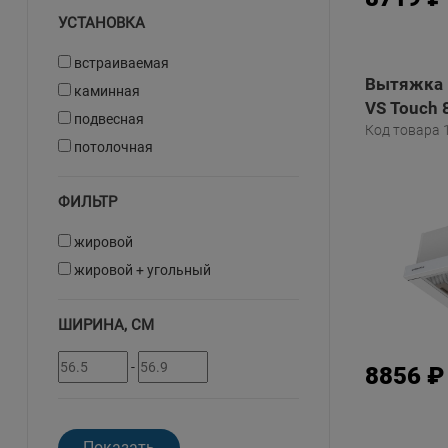
УСТАНОВКА
встраиваемая
Вытяжка 
каминная
VS Touch 
подвесная
Код товара 
потолочная
ФИЛЬТР
жировой
жировой + угольный
ШИРИНА, СМ
-
8856 ₽