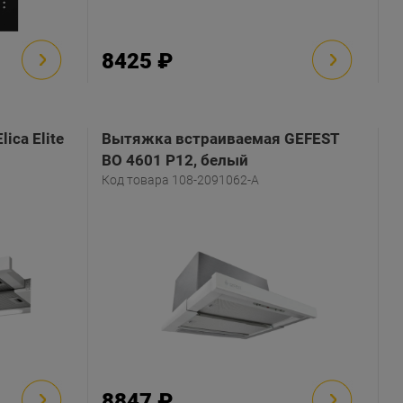
8425 ₽
ica Elite
Вытяжка встраиваемая GEFEST
ВО 4601 Р12, белый
елый
Код товара 108-2091062-A
8847 ₽