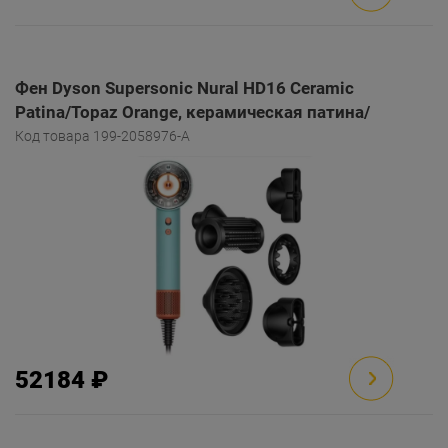
Фен Dyson Supersonic Nural HD16 Ceramic
Patina/Topaz Orange, керамическая патина/
оранжевый топаз
Код товара 199-2058976-A
52184 ₽