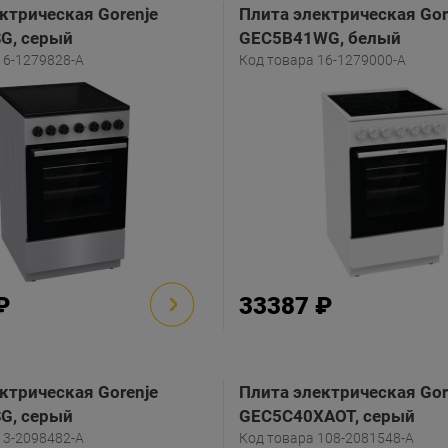
ктрическая Gorenje
Плита электрическая Gor
G, серый
GEC5B41WG, белый
16-1279828-A
Код товара 16-1279000-A
₽
33387 ₽
ктрическая Gorenje
Плита электрическая Gor
G, серый
GEC5C40XAOT, серый
13-2098482-A
Код товара 108-2081548-A