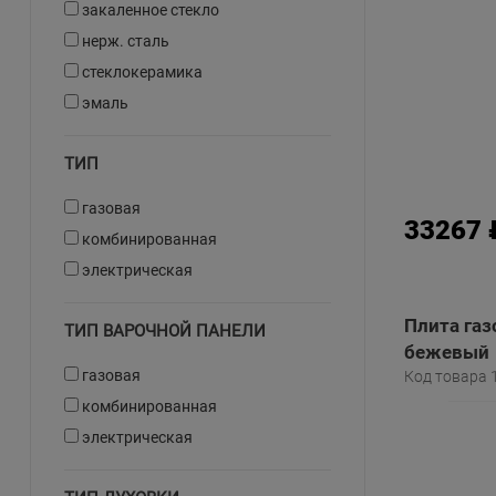
закаленное стекло
нерж. сталь
стеклокерамика
эмаль
ТИП
газовая
33267 
комбинированная
электрическая
Плита газ
ТИП ВАРОЧНОЙ ПАНЕЛИ
бежевый
газовая
Код товара 
комбинированная
электрическая