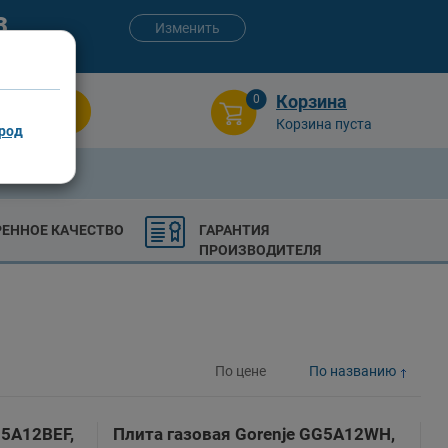
3
Изменить
:00 (сб-вс)
Корзина
0
Поиск
Корзина пуста
род
РЕННОЕ КАЧЕСТВО
ГАРАНТИЯ
ПРОИЗВОДИТЕЛЯ
По цене
По названию
G5A12BEF,
Плита газовая Gorenje GG5A12WH,