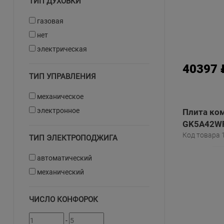
ТИП ДУХОВКИ
газовая
нет
электрическая
40397 
ТИП УПРАВЛЕНИЯ
механическое
электронное
Плита ком
GK5A42WF
Код товара 
ТИП ЭЛЕКТРОПОДЖИГА
автоматический
механический
ЧИСЛО КОНФОРОК
-