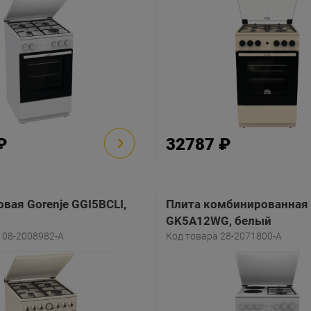
₽
32787 ₽
овая Gorenje GGI5BCLI,
Плита комбинированная 
GK5A12WG, белый
108-2008982-A
Код товара 28-2071800-A