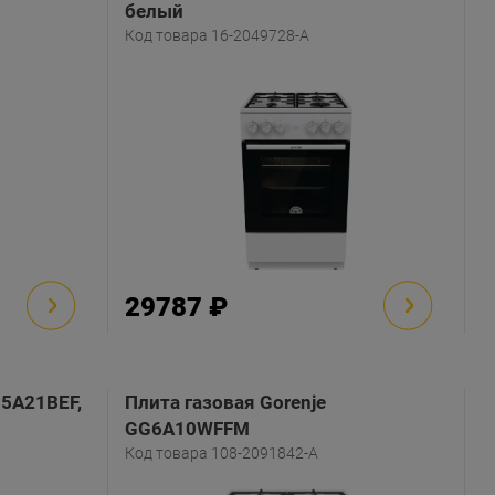
белый
Код товара 16-2049728-A
29787 ₽
G5A21BEF,
Плита газовая Gorenje
GG6A10WFFM
Код товара 108-2091842-A