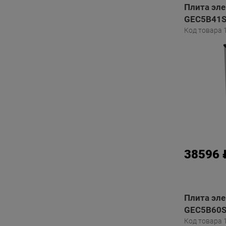
Плита эле
GEC5B41S
Код товара 
38596 
Плита эле
GEC5B60S
Код товара 