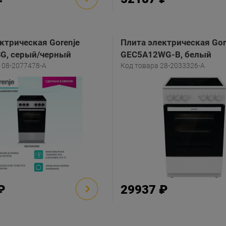
ктрическая Gorenje
Плита электрическая Gor
G, серый/черный
GEC5A12WG-B, белый
108-2077478-A
Код товара 28-2033326-A
₽
29937 ₽