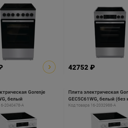
₽
42752 ₽
ктрическая Gorenje
Плита электрическая Gor
G, белый
GEC5C61WG, белый (без
16-2040478-A
Код товара 16-2032988-A