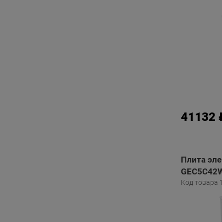
41132 
Плита эле
GEC5C42W
Код товара 