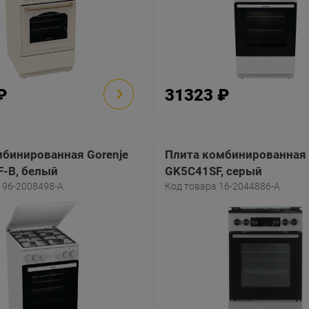
₽
31323 ₽
бинированная Gorenje
Плита комбинированная 
-B, белый
GK5C41SF, серый
196-2008498-A
Код товара 16-2044886-A