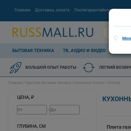
Главная
Доставка, оплата
Послегарантийное обслужив
Мос
БЫТОВАЯ ТЕХНИКА
ТВ, АУДИО И ВИДЕО
КОМП. 
БОЛЬШОЙ ОПЫТ РАБОТЫ
ЛЕГКИЙ ВОЗВР
Главная
/
Крупная бытовая техника
/
Кухонные плиты
/ Gorenje
ЦЕНА, ₽
КУХОНН
-
ГЛУБИНА, СМ
Плита газ