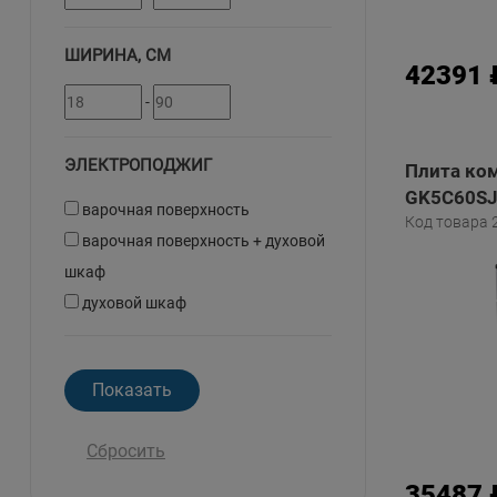
ШИРИНА, СМ
42391 
-
ЭЛЕКТРОПОДЖИГ
Плита ком
GK5C60SJ
варочная поверхность
Код товара 
варочная поверхность + духовой
шкаф
духовой шкаф
Сбросить
35487 