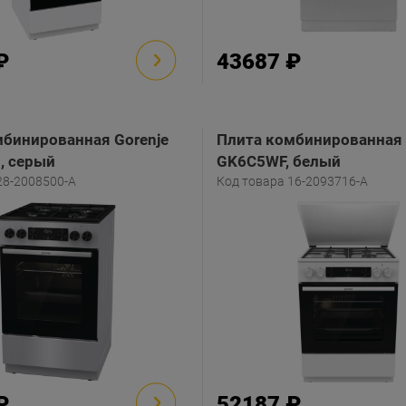
₽
43687 ₽
бинированная Gorenje
Плита комбинированная 
, серый
GK6C5WF, белый
28-2008500-A
Код товара 16-2093716-A
₽
52187 ₽