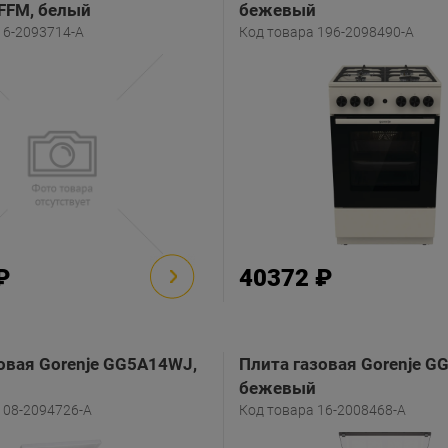
FM, белый
бежевый
16-2093714-A
Код товара 196-2098490-A
₽
40372 ₽
овая Gorenje GG5A14WJ,
Плита газовая Gorenje G
бежевый
108-2094726-A
Код товара 16-2008468-A