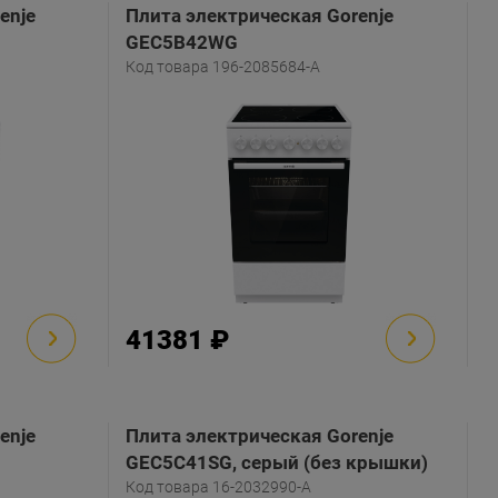
enje
Плита электрическая Gorenje
GEC5B42WG
Код товара 196-2085684-A
41381 ₽
enje
Плита электрическая Gorenje
GEC5C41SG, серый (без крышки)
Код товара 16-2032990-A