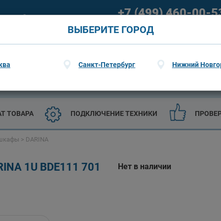
+7 (499) 460-00-5
ание
О гарантии
09:00 - 21:00 (пн-пт) 09:00 - 20
ВЫБЕРИТЕ ГОРОД
ква
Санкт-Петербург
Нижний Новго
ТЕХНИКА
САДОВАЯ ТЕХНИКА И ИНСТРУМЕНТЫ
АТ ТОВАРА
ПОДКЛЮЧЕНИЕ ТЕХНИКИ
ПРОВЕ
 шкафы
>
DARINA
NA 1U BDE111 701
Нет в наличии