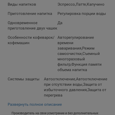
Виды напитков
Эспрессо,Латте,Капучино
Приготовление напитка
Регулировка порции воды
Одновременное
Да
приготовление двух чашек
Особенности кофеварок/
Авторегулирование
кофемашин
времени
заваривания,Режим
самоочистки,Съемный
многоразовый
фильтр,Функция памяти
объема напитка
Системы защиты
Автоотключение,Автоотключение
при отсутствии воды,Защита от
избыточного давления,Защита от
перегрева
Развернуть полное описание
Производитель на свое усмотрение и без дополнительных