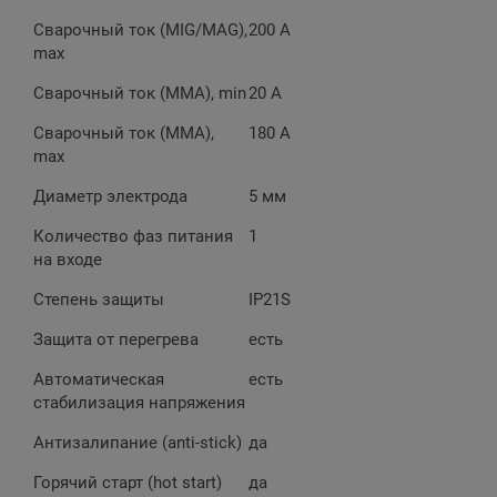
Сварочный ток (MIG/MAG),
200 A
max
Сварочный ток (MMA), min
20 A
Сварочный ток (MMA),
180 A
max
Диаметр электрода
5 мм
Количество фаз питания
1
на входе
Степень защиты
IP21S
Защита от перегрева
есть
Автоматическая
есть
стабилизация напряжения
Антизалипание (anti-stick)
да
Горячий старт (hot start)
да