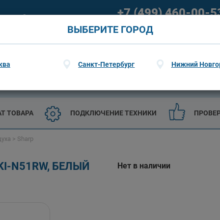
+7 (499) 460-00-5
ание
О гарантии
09:00 - 21:00 (пн-пт) 09:00 - 20
ВЫБЕРИТЕ ГОРОД
ква
Санкт-Петербург
Нижний Новго
ТЕХНИКА
САДОВАЯ ТЕХНИКА И ИНСТРУМЕНТЫ
АТ ТОВАРА
ПОДКЛЮЧЕНИЕ ТЕХНИКИ
ПРОВЕ
духа
>
Sharp
I-N51RW, БЕЛЫЙ
Нет в наличии