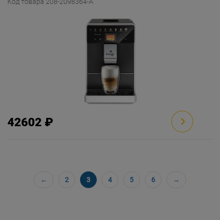
Код товара 208-2098364-A
42602 ₽
←
2
3
4
5
6
→