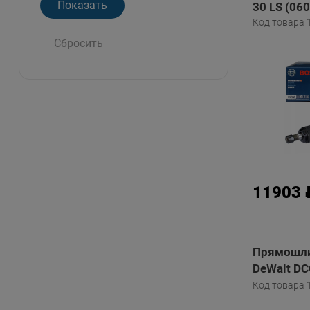
30 LS (06
Код товара 
Сбросить
11903 
Прямошли
DeWalt DC
и ЗУ)
Код товара 