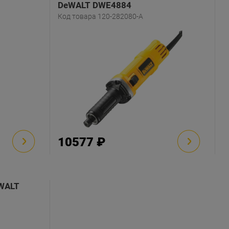
DeWALT DWE4884
Код товара 120-282080-A
10577 ₽
WALT