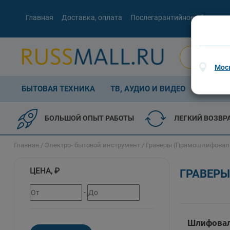
Главная
Доставка, оплата
Послегарантийное обслужив
Мос
БЫТОВАЯ ТЕХНИКА
ТВ, АУДИО И ВИДЕО
КОМП. 
БОЛЬШОЙ ОПЫТ РАБОТЫ
ЛЕГКИЙ ВОЗВР
Главная
/
Электро- бытовой инструмент
/ Граверы (Прямошлифова
ЦЕНА, ₽
ГРАВЕР
-
Шлифовал