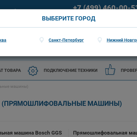
+7 (499) 460-00-5
ание
О гарантии
09:00 - 21:00 (пн-пт) 09:00 - 20
ВЫБЕРИТЕ ГОРОД
ква
Санкт-Петербург
Нижний Новго
ТЕХНИКА
САДОВАЯ ТЕХНИКА И ИНСТРУМЕНТЫ
АТ ТОВАРА
ПОДКЛЮЧЕНИЕ ТЕХНИКИ
ПРОВЕ
льные машины)
Ы (ПРЯМОШЛИФОВАЛЬНЫЕ МАШИНЫ)
ьная машина Bosch GGS
Прямошлифовальная ма