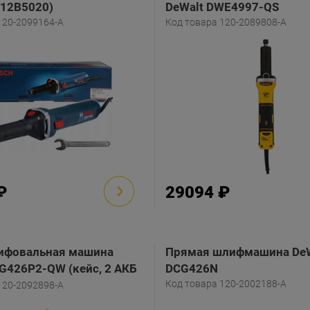
012B5020)
DeWalt DWE4997-QS
120-2099164-A
Код товара 120-2089808-A
₽
29094 ₽
фовальная машина
Прямая шлифмашина De
G426P2-QW (кейс, 2 АКБ
DCG426N
Код товара 120-2002188-A
120-2092898-A