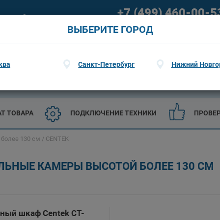
+7 (499) 460-00-5
ание
О гарантии
09:00 - 21:00 (пн-пт) 09:00 - 20
ВЫБЕРИТЕ ГОРОД
ква
Санкт-Петербург
Нижний Новго
ТЕХНИКА
САДОВАЯ ТЕХНИКА И ИНСТРУМЕНТЫ
АТ ТОВАРА
ПОДКЛЮЧЕНИЕ ТЕХНИКИ
ПРОВЕ
более 130 см
/ CENTEK
ЬНЫЕ КАМЕРЫ ВЫСОТОЙ БОЛЕЕ 130 СМ
ный шкаф Centek CT-