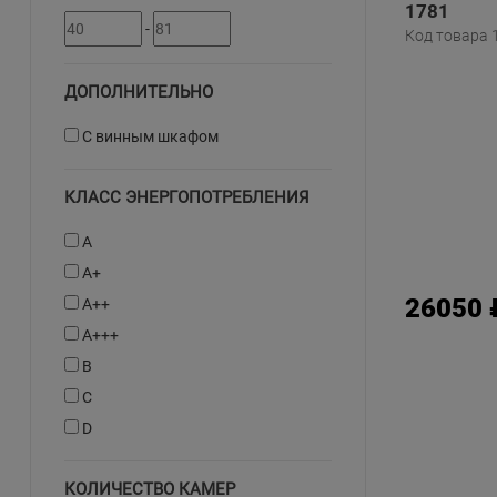
1781
-
Код товара 
ДОПОЛНИТЕЛЬНО
С винным шкафом
КЛАСС ЭНЕРГОПОТРЕБЛЕНИЯ
A
A+
26050 
A++
A+++
B
C
D
КОЛИЧЕСТВО КАМЕР