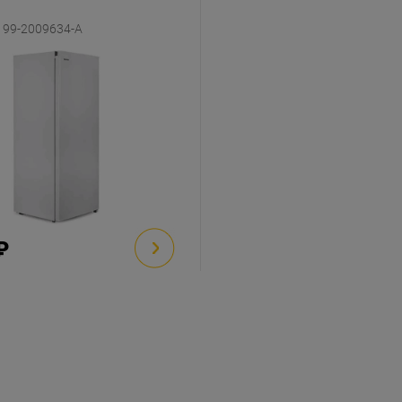
199-2009634-A
₽