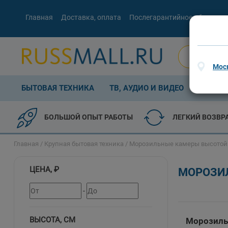
Главная
Доставка, оплата
Послегарантийное обслужив
Мос
БЫТОВАЯ ТЕХНИКА
ТВ, АУДИО И ВИДЕО
КОМП. 
БОЛЬШОЙ ОПЫТ РАБОТЫ
ЛЕГКИЙ ВОЗВР
Главная
/
Крупная бытовая техника
/
Морозильные камеры высотой 
ЦЕНА, ₽
МОРОЗИЛ
-
ВЫСОТА, СМ
Морозиль