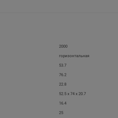
2000
горизонтальная
53.7
76.2
22.8
52.5 х 74 х 20.7
16.4
25