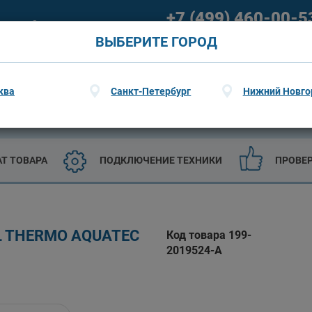
+7 (499) 460-00-5
ание
О гарантии
09:00 - 21:00 (пн-пт) 09:00 - 20
ВЫБЕРИТЕ ГОРОД
ква
Санкт-Петербург
Нижний Новго
ТЕХНИКА
САДОВАЯ ТЕХНИКА И ИНСТРУМЕНТЫ
АТ ТОВАРА
ПОДКЛЮЧЕНИЕ ТЕХНИКИ
ПРОВЕ
L THERMO AQUATEC
Код товара 199-
2019524-A