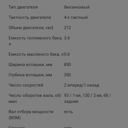
Тип двигателя
бен­зи­но­вый
Тактность двигателя
4-х такт­ный
Объем двигателя, см3
212
Емкость топливного бака,
3.6
л
Емкость масляного бака, л
0.6
Ширина вспашки, мм
850
Глубина вспашки, мм
350
Число скоростей
2 впе­ред/1 на­зад
Число оборотов вала, об/
93 / 1-а­я, 130 / 2-а­я, 68 /
мин
зад­няя
Вал отбора мощности
есть
(ВОМ)
Cошник
есть