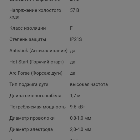
Напряжение холостого
57 В
хода
Класс изоляции
F
Степень защиты
IP21S
Antistick (Антизалипание)
да
Hot Start (Горячий старт)
да
Arc Forse (Форсаж дуги)
да
Тип поджига дуги
высокая частота
Длина сетевого кабеля
1,7 м
Потребляемая мощность
9.6 кВт
Диаметр проволоки
0,8-1,0 мм
Диаметр электрода
2,0-4,0 мм