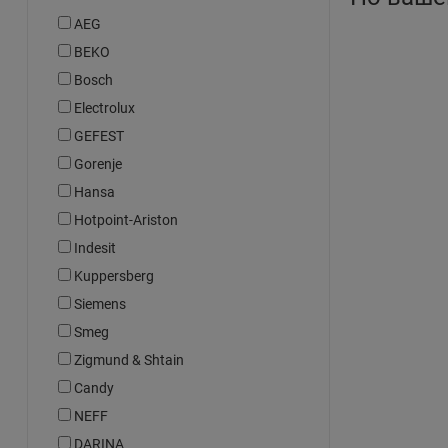
AEG
BEKO
Bosch
Electrolux
GEFEST
Gorenje
Hansa
Hotpoint-Ariston
Indesit
Kuppersberg
Siemens
Smeg
Zigmund & Shtain
Candy
NEFF
DARINA