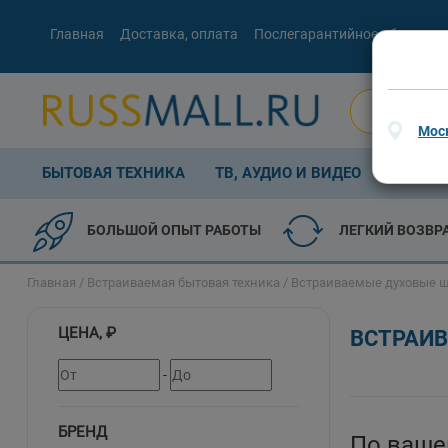
Главная
Доставка, оплата
Послегарантийное обслужив
Мос
БЫТОВАЯ ТЕХНИКА
ТВ, АУДИО И ВИДЕО
КОМП. 
БОЛЬШОЙ ОПЫТ РАБОТЫ
ЛЕГКИЙ ВОЗВР
Главная
/
Встраиваемая бытовая техника
/ Встраиваемые духовые 
ЦЕНА, ₽
ВСТРАИ
-
БРЕНД
По ваше