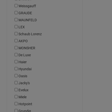
Weissgauff
GRAUDE
MAUNFELD
LEX
Schaub Lorenz
AKPO
MONSHER
De Luxe
Haier
Hyundai
Oasis
Jacky's
Evelux
Miele
Hotpoint
Grundig