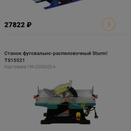
27822 ₽
Станок фуговально-распиловочный Sturm!
TS15521
Код товара 196-2035622-A