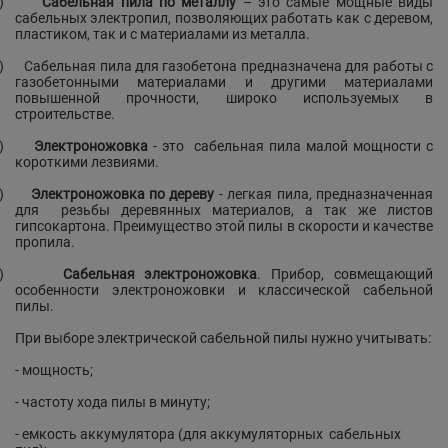
)
Сабельная пила по металлу
– это самые мощные виды
сабельных электропил, позволяющих работать как с деревом,
пластиком, так и с материалами из металла.
)
Сабельная пила для газобетона предназначена для работы с
газобетонными материалами и другими материалами
повышенной прочности, широко используемых в
строительстве.
)
Электроножовка
- это
сабельная пила малой мощности с
короткими лезвиями.
)
Электроножовка по дереву
- легкая пила, предназначенная
для
резьбы деревянных материалов, а так же листов
гипсокартона. Преимущество этой пилы в скорости и качестве
пропила.
)
Сабельная электроножовка
. Прибор, совмещающий
особенности электроножовки и классической сабельной
пилы.
При выборе электрической сабельной пилы нужно учитывать:
- мощность;
- частоту хода пилы в минуту;
- емкость аккумулятора (для аккумуляторных
сабельных