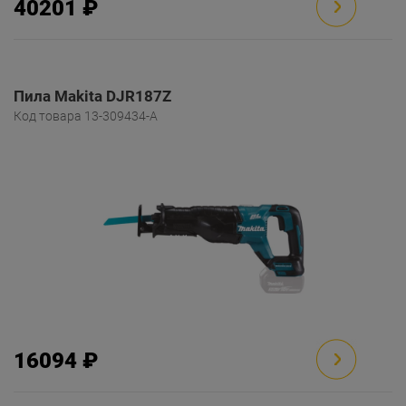
40201 ₽
Пила Makita DJR187Z
Код товара 13-309434-A
16094 ₽